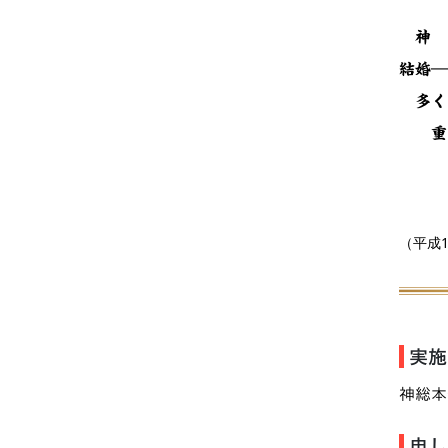
神
結婚―
多く
重ね
出
良
（平成
実施
神総本
申し