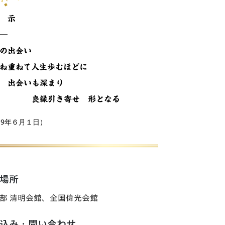
 示
―
の出会い
重ねて人生歩むほどに
会いも深まり
縁引き寄せ 形となる
19年６月１日）
場所
部 清明会館、全国偉光会館
込み・問い合わせ